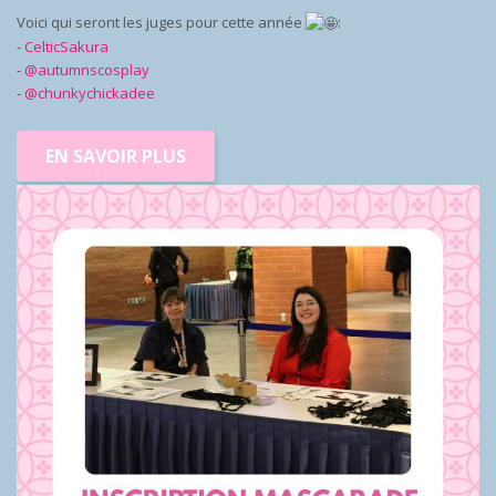
Voici qui seront les juges pour cette année
:
-
CelticSakura
-
@autumnscosplay
-
@chunkychickadee
EN SAVOIR PLUS