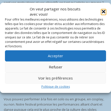
sont vos motivations et vos objectifs en tant qu'artiste ou groupe ?
Soyez honnêtes dans vos réponses !
On veut partager nos biscuits
avec vous!
Pour offrir les meilleures expériences, nous utilisons des technologies
telles que les cookies pour stocker et/ou accéder aux informations des
Performances acceptées
appareils. Le fait de consentir à ces technologies nous permettra de
traiter des données telles que le comportement de navigation ou les ID
Vous devez interpréter des chansons d'origine japonaise, reliées à
uniques sur ce site. Le fait de ne pas consentir ou de retirer son
consentement peut avoir un effet négatif sur certaines caractéristiques
la culture des idoles et des
odorites.
Par exemple, puisque notre
et fonctions.
mission est de propager la culture de la j-pop, une chanson en
japonais par un groupe k-pop ne serait pas admissible. Si vous êtes
Accepter
une kaigai idol ayant des chansons originales, vous êtes bien
entendu invitées à les performer. Il s’agit de la seule exception pour
Refuser
performer des chansons autres qu’en japonais, puisque les
chansons originales de kaigai idoles sont une extension de la
Voir les préférences
culture des idoles japonaises. Si vous n’êtes pas certain de
l'admissibilité d’une chanson, n’hésitez pas à nous contacter par
Politique de cookies
message privé.
Vous pouvez performer à la fois en solo ou en groupe, en cosplay,
ou non. Notre festival préconise les performances alliant chant et
danse puisque cela est le plus proche de la culture des idoles