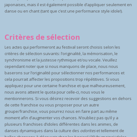
japonaises, mais il est également possible d’appliquer seulement en
danse ou en chant (tant que c’est une performance style idole!).
Critères de sélection
Les actes qui performeront au festival seront choisis selon les
critères de sélection suivants: l’originalité, la mémorisation, le
synchronisme et la justesse rythmique et/ou vocale. Veuillez
cependant noter que si nous manquons de place, nous nous
baserons sur l’originalité pour sélectionner nos performances et
cela pourrait affecter les propositions trop répétitives. Si vous
appliquez pour une certaine franchise et que malheureusement,
nous avons atteint le quota pour celle-ci, nous vous le
mentionnerons. Si vous désirez recevoir des suggestions en dehors
de cette franchise ou vous proposer pour un autre
groupe/franchise, vous pourrez nous en faire part au même
moment afin d’augmenter vos chances. N’oubliez pas qu’il y a
plusieurs franchises d’idoles différentes dans les animes, de
danses dynamiques dans la culture des
odorites
et tellement de
belles chansons à découvrir chez les ‘’vraies’’ (3D/humaine) idoles