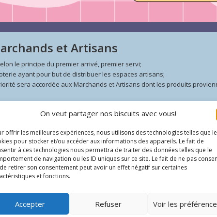
Marchands et Artisans
lon le principe du premier arrivé, premier servi;
loterie ayant pour but de distribuer les espaces artisans;
riorité sera accordée aux Marchands et Artisans dont les produits provienne
e droit de refuser toute candidature.
On veut partager nos biscuits avec vous!
es:
Entente relative à la vente d'armes par un exposant
(FR-ENG)
r offrir les meilleures expériences, nous utilisons des technologies telles que l
issons
(FR-ENG)
kies pour stocker et/ou accéder aux informations des appareils. Le fait de
sentir à ces technologies nous permettra de traiter des données telles que le
portement de navigation ou les ID uniques sur ce site. Le fait de ne pas consen
de retirer son consentement peut avoir un effet négatif sur certaines
actéristiques et fonctions.
hand et Artisan
Accepter
Refuser
Voir les préférenc
cles officiels, neufs ou usagés, produits en manufacture;