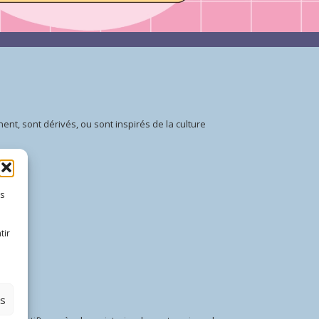
nt, sont dérivés, ou sont inspirés de la culture
es
tir
es