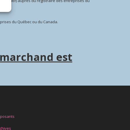
 lucratif) auprès du registraire des entreprises du
treprises du Québec ou du Canada.
t marchand est
xposants
chives