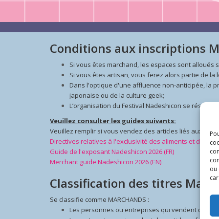
Conditions aux inscriptions 
Si vous êtes marchand, les espaces sont alloués se
Si vous êtes artisan, vous ferez alors partie de la 
Dans l'optique d'une affluence non-anticipée, la p
japonaise ou de la culture geek;
L’organisation du Festival Nadeshicon se réserve l
Veuillez consulter les guides suivants:
Veuillez remplir si vous vendez des articles liés aux arm
Pou
Directives relatives à l'exclusivité des aliments et des bo
coo
Guide de l'exposant Nadeshicon 2026 (FR)
con
com
Merchant guide Nadeshicon 2026 (EN)
ou 
car
Classification des titres Marc
Se classifie comme MARCHANDS :
Les personnes ou entreprises qui vendent des arti