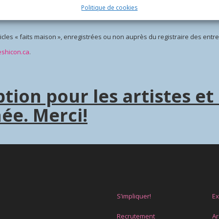
aison », et enregistrées comme compagnie (c-a-d une personne morale à but
Politique de cookies
cles « faits maison », enregistrées ou non auprès du registraire des en
shicon.ca
.
ption pour les artistes e
ée. Merci!
S’impliquer!
E
Recrutement
Ar