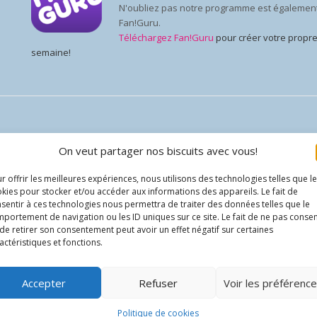
N'oubliez pas notre programme est également d
Fan!Guru.
Téléchargez Fan!Guru
pour créer votre propre 
semaine!
Ouverture du recrutement pour N
On veut partager nos biscuits avec vous!
9 SEPTEMBRE 2021
BDESCAMPS
NADESHICON 2022
3
r offrir les meilleures expériences, nous utilisons des technologies telles que l
Les préparations en vue de l'édition 2022 du festival ont d
kies pour stocker et/ou accéder aux informations des appareils. Le fait de
S’occupant chacun et chacune d’un aspect spécifique du Festival, le
sentir à ces technologies nous permettra de traiter des données telles que le
portement de navigation ou les ID uniques sur ce site. Le fait de ne pas consen
colosse qu’est une convention, les diverses têtes de cette hydre, l
de retirer son consentement peut avoir un effet négatif sur certaines
nommée Pando… Bref, sont des individus essentiels!
actéristiques et fonctions.
Les postes disponibles sont les suivants:
Directeur des commandites et subventions
Directeur marketing et médias
Accepter
Refuser
Voir les préférenc
Directeur des invités
Directeur de la Gaming Room
Politique de cookies