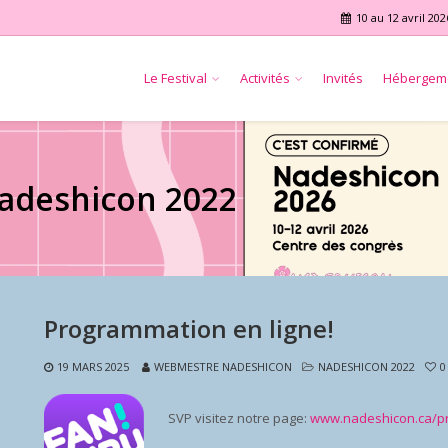
10 au 12 avril 202
Le Festival
Activités
Invités
Hébergem
Nadeshicon 2022
Programmation en ligne!
19 MARS 2025
WEBMESTRE NADESHICON
NADESHICON 2022
0
SVP visitez notre page:
www.nadeshicon.ca/