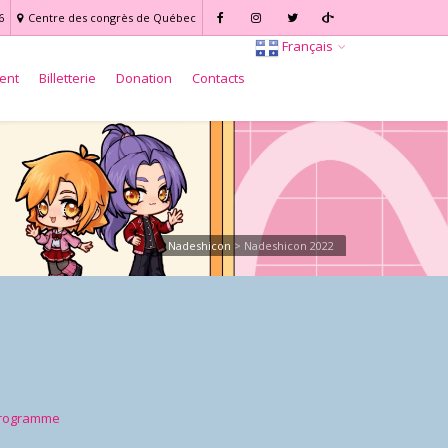
6
Centre des congrès de Québec
Français
ent
Billetterie
Donation
Contacts
Nadeshicon
>
Nadeshicon 2022
programme