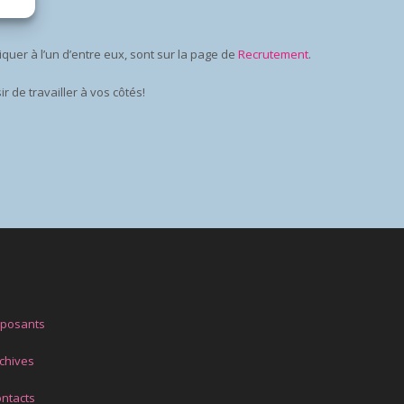
iquer à l’un d’entre eux, sont sur la page de
Recrutement
.
r de travailler à vos côtés!
xposants
chives
ntacts