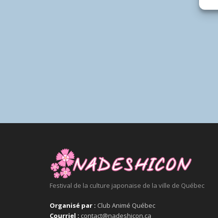
Festival de la culture japonaise de la ville de Québec
Organisé par :
Club Animé Québec
Courriel :
contact@nadeshicon.ca