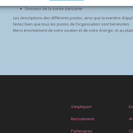
Directeur de la salle marchande
Directeur de la soirée dansante
Les descriptions des différents postes, ainsi que la manière d’appl
Notez bien que tous les postes de l’organisation sont bénévoles.
Merci énormément de votre soutien et de votre énergie, et au plaisi
S’impliquer!
E
Recrutement
Ar
Partenaires
Co