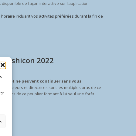
isponible de façon interactive sur l’application
horaire incluant vos activités préférées durant la fin de
adeshicon 2022
es
ébuté, et ne peuvent continuer sans vous!
s directeurs et directrices sont les multiples bras de ce
tir
es troncs de ce peuplier formant à lui seul une forêt
es