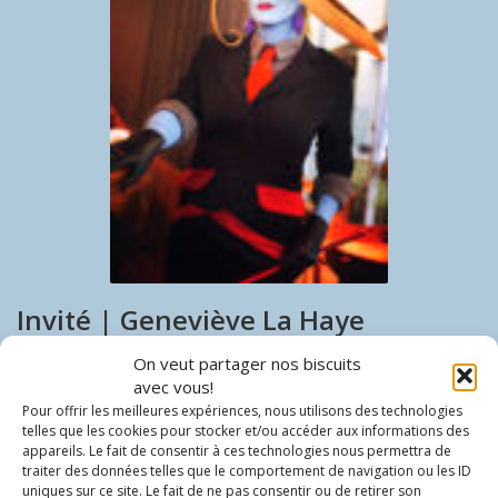
Invité | Geneviève La Haye
On veut partager nos biscuits
5 MARS 2026
MYRX
NADESHICON 2026
,
NADESHICON 2026
,
NEWS
,
avec vous!
NOUVELLES
0
Pour offrir les meilleures expériences, nous utilisons des technologies
Le Festival Nadeshicon a le plaisir d'accueillir Geneviève La Haye
telles que les cookies pour stocker et/ou accéder aux informations des
comme invité lors de l'édition 2026. Ayant accumulé de nombreux
appareils. Le fait de consentir à ces technologies nous permettra de
prix lors de mascarades de diverses conventions à travers le temps,
traiter des données telles que le comportement de navigation ou les ID
représentante du Canada au Japon lors du World Cosplay Summit
uniques sur ce site. Le fait de ne pas consentir ou de retirer son