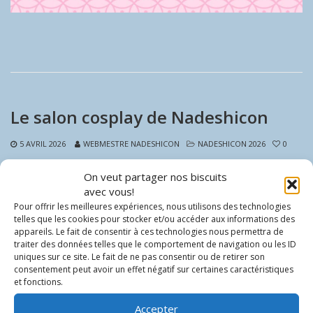
Le salon cosplay de Nadeshicon
5 AVRIL 2026
WEBMESTRE NADESHICON
NADESHICON 2026
0
Alors que le Festival approche à grands pas (plus que quelques
On veut partager nos biscuits
jours
), nous vous avisons que le Salon Cosplay de Nadeshicon
avec vous!
sera de retour cette année pour remédier aux petits imprévus qui
Pour offrir les meilleures expériences, nous utilisons des technologies
peuvent arriver à nos cosplayeurs !
telles que les cookies pour stocker et/ou accéder aux informations des
appareils. Le fait de consentir à ces technologies nous permettra de
traiter des données telles que le comportement de navigation ou les ID
EN SAVOIR PLUS
uniques sur ce site. Le fait de ne pas consentir ou de retirer son
consentement peut avoir un effet négatif sur certaines caractéristiques
et fonctions.
Accepter