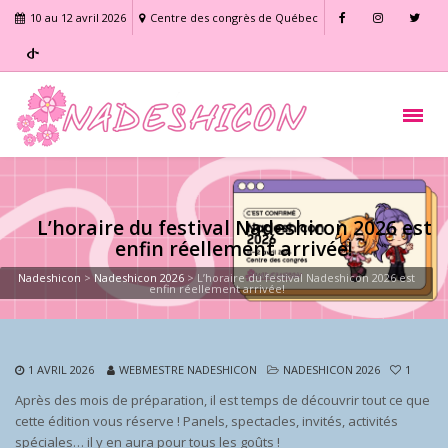
10 au 12 avril 2026
Centre des congrès de Québec
L’horaire du festival Nadeshicon 2026 est
enfin réellement arrivée!
Nadeshicon
>
Nadeshicon 2026
>
L’horaire du festival Nadeshicon 2026 est
enfin réellement arrivée!
1 AVRIL 2026
WEBMESTRE NADESHICON
NADESHICON 2026
1
Après des mois de préparation, il est temps de découvrir tout ce que
cette édition vous réserve ! Panels, spectacles, invités, activités
spéciales… il y en aura pour tous les goûts !