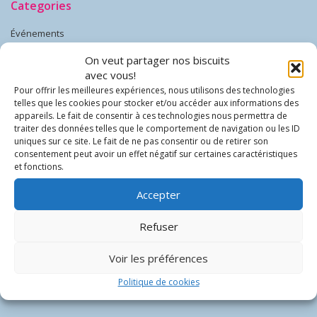
Categories
Événements
On veut partager nos biscuits
Events
avec vous!
Pour offrir les meilleures expériences, nous utilisons des technologies
Nadeshicon 2013
telles que les cookies pour stocker et/ou accéder aux informations des
appareils. Le fait de consentir à ces technologies nous permettra de
Nadeshicon 2013
traiter des données telles que le comportement de navigation ou les ID
uniques sur ce site. Le fait de ne pas consentir ou de retirer son
Nadeshicon 2014
consentement peut avoir un effet négatif sur certaines caractéristiques
et fonctions.
Nadeshicon 2014
Accepter
Nadeshicon 2015
Refuser
Nadeshicon 2015
Voir les préférences
Nadeshicon 2016
Politique de cookies
Nadeshicon 2016