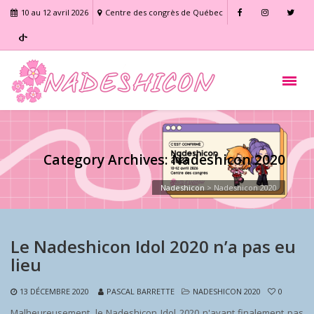
10 au 12 avril 2026
Centre des congrès de Québec
Category Archives: Nadeshicon 2020
Nadeshicon
>
Nadeshicon 2020
Le Nadeshicon Idol 2020 n’a pas eu
lieu
13 DÉCEMBRE 2020
PASCAL BARRETTE
NADESHICON 2020
0
Malheureusement, le Nadeshicon Idol 2020 n'ayant finalement pas