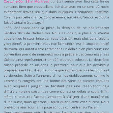
Costume-Con 38 in Montreal
, qui était sensé avoir lieu cette fin de
semaine. Bien que nous aillons été chanceux en ce sens où notre
événement n'avait lieu que dans quelques 3 semaines, Costume-
Con n'a pas cette chance. Contrairement aux virus, l'amour est tout à
fait sécuritaire à partager!
Enfin, l'éléphant dans la pièce: la décision de ne pas reporter
l'édition 2020 de Nadeshicon. Nous savons que plusieurs d'entre
vous ont eu le cœur brisé par cette décision, mais plusieurs raisons
y ont mené. La première, mais non la moindre, est la simple quantité
de travail qui aurait à être refait dans un délais bien plus court; une
convention prend de nombreux mois à préparer, et compresser ces
tâches ainsi représenterait un défi plus que colossal. La deuxième
raison précède en un sens la première: pour que les activités à
préparer aient lieu, il leur faut un espace physique où elles pourront
se dérouler. Suite à l'annonce d'hier, les établissements comme le
Centre des congrès ont une bonne douzaine de patates chaudes
avec lesquelles jongler, ne facilitant pas une réservation déjà
difficile en pleine saison des conventions à un délais si court. Enfin,
même si tous ces facteurs venaient à s'aligner d'une manière ou
d'une autre, nous ignorons jusqu'à quand cette crise durera. Nous
préférons ainsi tourner la page et nous concentrer sur l'avenir.
Nous comprenons votre frustration face à la situation, et savons