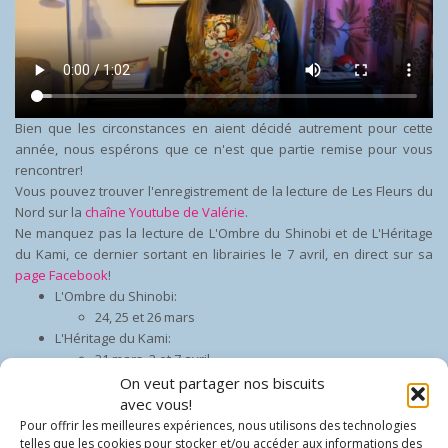
Bien que les circonstances en aient décidé autrement pour cette
année, nous espérons que ce n'est que partie remise pour vous
rencontrer!
Vous pouvez trouver l'enregistrement de la lecture de Les Fleurs du
Nord sur la
chaîne Youtube de Valérie
.
Ne manquez pas la lecture de L'Ombre du Shinobi et de L'Héritage
du Kami, ce dernier sortant en librairies le 7 avril, en direct sur sa
page Facebook
!
L'Ombre du Shinobi:
24, 25 et 26 mars
L'Héritage du Kami:
31 mars, 2 et 7 avril
On veut partager nos biscuits
(Petit bonus: Valérie a aussi fait une
capsule sur le salut à la
avec vous!
japonaise
avec Jean-René Dufort et le Dr. Alain Vadeboncoeur!)
Pour offrir les meilleures expériences, nous utilisons des technologies
telles que les cookies pour stocker et/ou accéder aux informations des