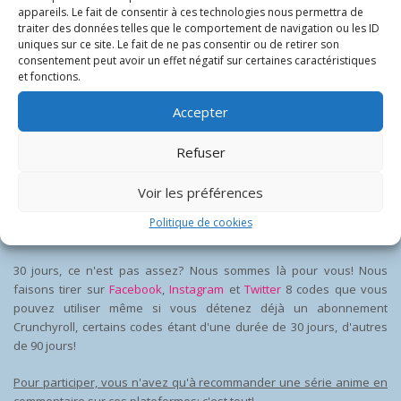
appareils. Le fait de consentir à ces technologies nous permettra de
traiter des données telles que le comportement de navigation ou les ID
uniques sur ce site. Le fait de ne pas consentir ou de retirer son
consentement peut avoir un effet négatif sur certaines caractéristiques
Concours Crunchyroll!
et fonctions.
Accepter
20 MARS 2020
PASCAL BARRETTE
NADESHICON 2020
0
L'isolement volontaire n'a pas à être ennuyant! Avec Crunchyroll,
Refuser
vous pouvez vous évader vers d'innombrables mondes et vivre des
expériences hors du commun, sans quitter le confort de la maison!
Voir les préférences
À cet effet, Crunchyroll offre une
période d'essai de 30 jours
, dont
Politique de cookies
vous pouvez profiter simplement sans code ou concours!
30 jours, ce n'est pas assez? Nous sommes là pour vous! Nous
faisons tirer sur
Facebook
,
Instagram
et
Twitter
8 codes que vous
pouvez utiliser même si vous détenez déjà un abonnement
Crunchyroll, certains codes étant d'une durée de 30 jours, d'autres
de 90 jours!
Pour participer, vous n'avez qu'à recommander une série anime en