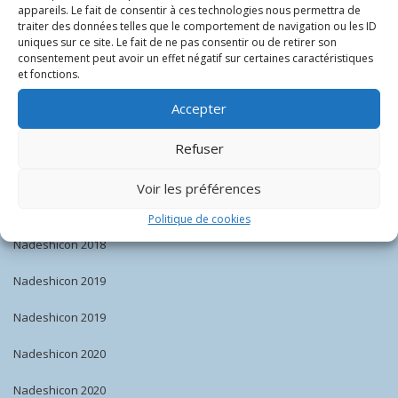
appareils. Le fait de consentir à ces technologies nous permettra de
Nadeshicon 2015
traiter des données telles que le comportement de navigation ou les ID
uniques sur ce site. Le fait de ne pas consentir ou de retirer son
consentement peut avoir un effet négatif sur certaines caractéristiques
Nadeshicon 2016
et fonctions.
Nadeshicon 2016
Accepter
Nadeshicon 2017
Refuser
Nadeshicon 2017
Voir les préférences
Nadeshicon 2018
Politique de cookies
Nadeshicon 2018
Nadeshicon 2019
Nadeshicon 2019
Nadeshicon 2020
Nadeshicon 2020