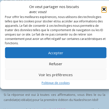
festival, ainsi qu'un snack pour vous remercier.
On veut partager nos biscuits
Au plaisir de vous voir parmi nous en tant que festivalier,
avec vous!
collaborateur, bénévole, marchand, exposant, artiste ou invité!
Pour offrir les meilleures expériences, nous utilisons des technologies
telles que les cookies pour stocker et/ou accéder aux informations des
appareils. Le fait de consentir à ces technologies nous permettra de
traiter des données telles que le comportement de navigation ou les ID
uniques sur ce site. Le fait de ne pas consentir ou de retirer son
consentement peut avoir un effet négatif sur certaines caractéristiques et
fonctions.
Règlements du Nadeshicon Idol au
Festival Nadeshicon 2014
Accepter
15 MARS 2014
BENOIT-PIERRE
ÉVÉNEMENTS
,
NADESHICON 2014
,
Refuser
NOUVELLES
0
Voir les préférences
Votre voix résonne bien avec la foule.
Vous savez comment bouger au rythme de la musique.
Politique de cookies
Vous pouvez chanter en japonais.
Si la réponse est oui à toutes ces affirmations, vous êtes le ou la
candidat(e) idéal(e) pour la première édition du Nadeshicon Idol!