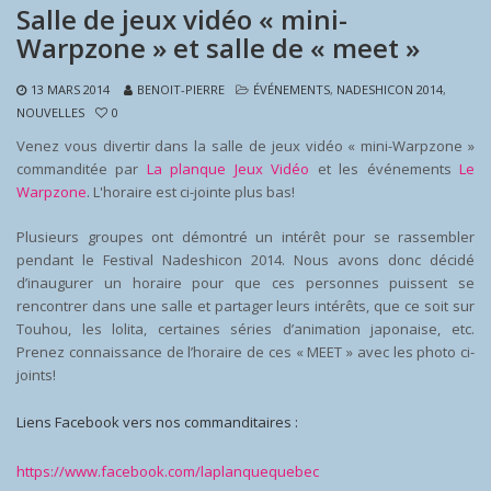
Salle de jeux vidéo « mini-
Warpzone » et salle de « meet »
13 MARS 2014
BENOIT-PIERRE
ÉVÉNEMENTS
,
NADESHICON 2014
,
NOUVELLES
0
Venez vous divertir dans la salle de jeux vidéo « mini-Warpzone »
commanditée par
La planque Jeux Vidéo
et les événements
Le
Warpzone
. L'horaire est ci-jointe plus bas!
Plusieurs groupes ont démontré un intérêt pour se rassembler
pendant le Festival Nadeshicon 2014. Nous avons donc décidé
d’inaugurer un horaire pour que ces personnes puissent se
rencontrer dans une salle et partager leurs intérêts, que ce soit sur
Touhou, les lolita, certaines séries d’animation japonaise, etc.
Prenez connaissance de l’horaire de ces « MEET » avec les photo ci-
joints!
Liens Facebook vers nos commanditaires :
https://www.facebook.com/laplanquequebec