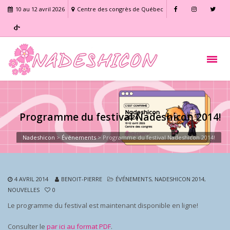
10 au 12 avril 2026
Centre des congrès de Québec
Programme du festival Nadeshicon 2014!
Nadeshicon
>
Événements
>
Programme du festival Nadeshicon 2014!
4 AVRIL 2014
BENOIT-PIERRE
ÉVÉNEMENTS
,
NADESHICON 2014
,
NOUVELLES
0
Le programme du festival est maintenant disponible en ligne!
Consulter le
par ici au format PDF
.