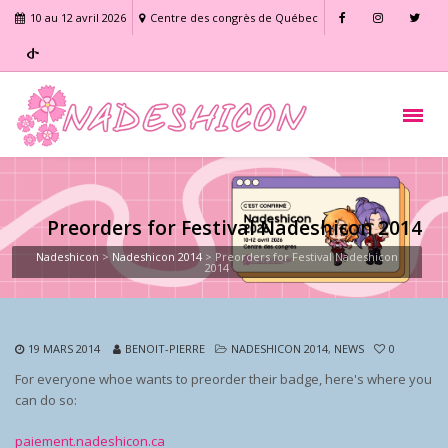
10 au 12 avril 2026
Centre des congrès de Québec
Preorders for Festival Nadeshicon 2014
Nadeshicon
>
Nadeshicon 2014
>
Preorders for Festival Nadeshicon
2014
19 MARS 2014
BENOIT-PIERRE
NADESHICON 2014
,
NEWS
0
For everyone whoe wants to preorder their badge, here's where you
can do so:
paiement.nadeshicon.ca