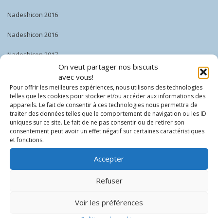
Nadeshicon 2016
Nadeshicon 2016
Nadeshicon 2017
On veut partager nos biscuits
Nadeshicon 2017
avec vous!
Pour offrir les meilleures expériences, nous utilisons des technologies
Nadeshicon 2018
telles que les cookies pour stocker et/ou accéder aux informations des
appareils. Le fait de consentir à ces technologies nous permettra de
traiter des données telles que le comportement de navigation ou les ID
Nadeshicon 2018
uniques sur ce site. Le fait de ne pas consentir ou de retirer son
consentement peut avoir un effet négatif sur certaines caractéristiques
Nadeshicon 2019
et fonctions.
Nadeshicon 2019
Accepter
Nadeshicon 2020
Refuser
Nadeshicon 2020
Voir les préférences
Nadeshicon 2021