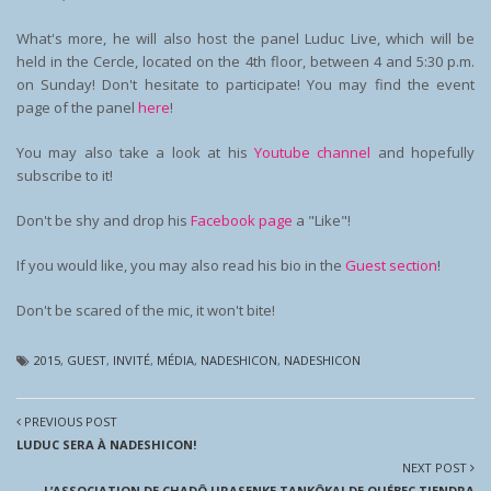
What's more, he will also host the panel Luduc Live, which will be
held in the Cercle, located on the 4th floor, between 4 and 5:30 p.m.
on Sunday! Don't hesitate to participate! You may find the event
page of the panel
here
!
You may also take a look at his
Youtube channel
and hopefully
subscribe to it!
Don't be shy and drop his
Facebook page
a "Like"!
If you would like, you may also read his bio in the
Guest section
!
Don't be scared of the mic, it won't bite!
2015
,
GUEST
,
INVITÉ
,
MÉDIA
,
NADESHICON
,
NADESHICON
PREVIOUS POST
LUDUC​ SERA À NADESHICON!
NEXT POST
L’ASSOCIATION DE CHADÔ URASENKE TANKÔKAI DE QUÉBEC TIENDRA