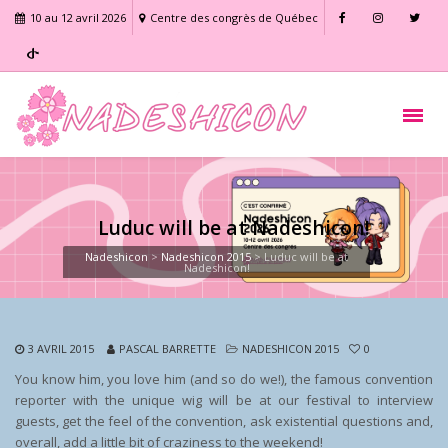
10 au 12 avril 2026
Centre des congrès de Québec
Luduc will be at Nadeshicon!
Nadeshicon
>
Nadeshicon 2015
>
Luduc will be at
Nadeshicon!
3 AVRIL 2015
PASCAL BARRETTE
NADESHICON 2015
0
You know him, you love him (and so do we!), the famous convention
reporter with the unique wig will be at our festival to interview
guests, get the feel of the convention, ask existential questions and,
overall, add a little bit of craziness to the weekend!