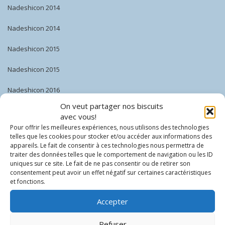
Nadeshicon 2014
Nadeshicon 2014
Nadeshicon 2015
Nadeshicon 2015
Nadeshicon 2016
On veut partager nos biscuits
Nadeshicon 2016
avec vous!
Pour offrir les meilleures expériences, nous utilisons des technologies
Nadeshicon 2017
telles que les cookies pour stocker et/ou accéder aux informations des
appareils. Le fait de consentir à ces technologies nous permettra de
Nadeshicon 2017
traiter des données telles que le comportement de navigation ou les ID
uniques sur ce site. Le fait de ne pas consentir ou de retirer son
Nadeshicon 2018
consentement peut avoir un effet négatif sur certaines caractéristiques
et fonctions.
Nadeshicon 2018
Accepter
Nadeshicon 2019
Refuser