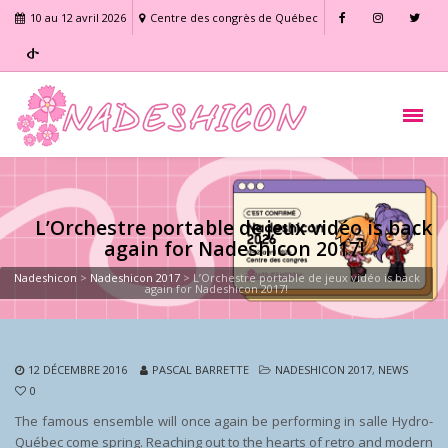
10 au 12 avril 2026
Centre des congrès de Québec
L’Orchestre portable de jeux vidéo is back
again for Nadeshicon 2017!
Nadeshicon
>
Nadeshicon 2017
>
L’Orchestre portable de jeux vidéo is back
again for Nadeshicon 2017!
12 DÉCEMBRE 2016
PASCAL BARRETTE
NADESHICON 2017
,
NEWS
0
The famous ensemble will once again be performing in salle Hydro-
Québec come spring. Reaching out to the hearts of retro and modern