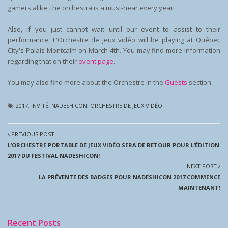
gamers alike, the orchestra is a must-hear every year!
Also, if you just cannot wait until our event to assist to their
performance, L'Orchestre de jeux vidéo will be playing at Québec
City's Palais Montcalm on March 4th. You may find more information
regarding that on their
event page
.
You may also find more about the Orchestre in the
Guests
section.
2017
,
INVITÉ
,
NADESHICON
,
ORCHESTRE DE JEUX VIDÉO
PREVIOUS POST
L’ORCHESTRE PORTABLE DE JEUX VIDÉO SERA DE RETOUR POUR L’ÉDITION
2017 DU FESTIVAL NADESHICON!
NEXT POST
LA PRÉVENTE DES BADGES POUR NADESHICON 2017 COMMENCE
MAINTENANT!
Recent Posts