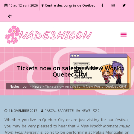
10 au 12 avril 2026
Centre des congrès de Québec
Tickets now on sale for A New World:
Quebec City!
Nadeshicon
>
News
>
Tickets now on sale for A New World: Quebec City!
4 NOVEMBRE 2017
PASCAL BARRETTE
NEWS
0
Whether you live in Quebec City or are just visiting for our festival,
you may be very pleased to hear that
A New World: intimate music
from Final Fantasy
is going to be performing at Palais Montcalm on