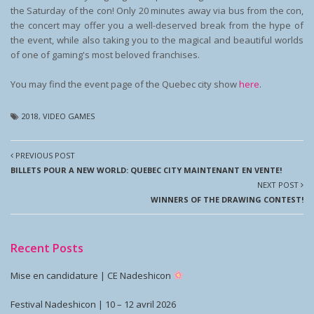
the Saturday of the con! Only 20 minutes away via bus from the con,
the concert may offer you a well-deserved break from the hype of
the event, while also taking you to the magical and beautiful worlds
of one of gaming's most beloved franchises.
You may find the event page of the Quebec city show
here
.
2018
,
VIDEO GAMES
PREVIOUS POST
BILLETS POUR A NEW WORLD: QUEBEC CITY MAINTENANT EN VENTE!
NEXT POST
WINNERS OF THE DRAWING CONTEST!
Recent Posts
Mise en candidature | CE Nadeshicon
Festival Nadeshicon | 10 – 12 avril 2026