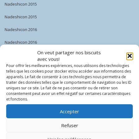
Nadeshicon 2015
Nadeshicon 2015
Nadeshicon 2016
Nadeshicon 2016
On veut partager nos biscuits
Nadeshicon 2017
avec vous!
Pour offrir les meilleures expériences, nous utilisons des technologies
Nadeshicon 2017
telles que les cookies pour stocker et/ou accéder aux informations des
appareils. Le fait de consentir à ces technologies nous permettra de
Nadeshicon 2018
traiter des données telles que le comportement de navigation ou les ID
uniques sur ce site. Le fait de ne pas consentir ou de retirer son
Nadeshicon 2018
consentement peut avoir un effet négatif sur certaines caractéristiques
et fonctions.
Nadeshicon 2019
Accepter
Nadeshicon 2019
Refuser
Nadeshicon 2020