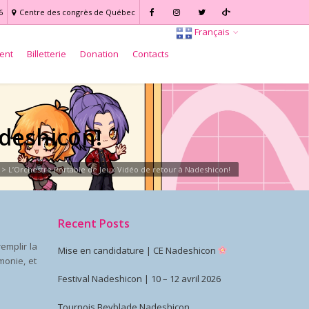
6
Centre des congrès de Québec
Français
ent
Billetterie
Donation
Contacts
adeshicon!
>
L’Orchestre Portable de Jeux Vidéo de retour à Nadeshicon!
Recent Posts
remplir la
Mise en candidature | CE Nadeshicon
monie, et
Festival Nadeshicon | 10 – 12 avril 2026
Tournois Beyblade Nadeshicon