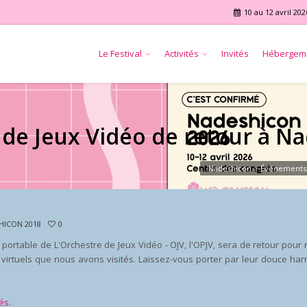
10 au 12 avril 202
Le Festival
Activités
Invités
Hébergem
 de Jeux Vidéo de retour à N
Nadeshicon
>
Événements
HICON 2018
0
e portable de
L'Orchestre de Jeux Vidéo - OJV
, l'OPJV, sera de retour pour 
irtuels que nous avons visités. Laissez-vous porter par leur douce har
tés
.